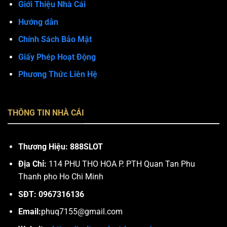
Giới Thiệu Nhà Cái
Hướng dẫn
Chính Sách Bảo Mật
Giấy Phép Hoạt Động
Phương Thức Liên Hệ
THÔNG TIN NHÀ CÁI
Thương Hiệu: 888SLOT
Địa Chỉ:
114 PHU THO HOA P. PTH Quan Tan Phu
Thanh pho Ho Chi Minh
SĐT:
0967316136
Email:
phuq7155@gmail.com