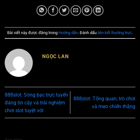
Bài viết này được đăng trong
Hướng dẫn
. Đánh dấu
liên kết thường trực
.
NGỌC LAN
888slot: Sòng bạc trực tuyến
888slot: Tổng quan, trò chơi
đáng tin cậy và trải nghiệm
và mẹo chiến thắng
chơi slot tuyệt vời