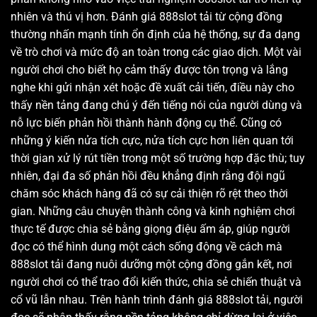
nhiên và thú vị hơn. Đánh giá 888slot tải từ cộng đồng
thường nhấn mạnh tính ổn định của hệ thống, sự đa dạng
về trò chơi và mức độ an toàn trong các giao dịch. Một vài
người chơi cho biết họ cảm thấy được tôn trọng và lắng
nghe khi gửi nhận xét hoặc đề xuất cải tiến, điều này cho
thấy nền tảng đang chú ý đến tiếng nói của người dùng và
nỗ lực biến phản hồi thành hành động cụ thể. Cũng có
những ý kiến nửa tích cực, nửa tích cực hơn liên quan tới
thời gian xử lý rút tiền trong một số trường hợp đặc thù; tuy
nhiên, đại đa số phản hồi đều khẳng định rằng đội ngũ
chăm sóc khách hàng đã có sự cải thiện rõ rệt theo thời
gian. Những câu chuyện thành công và kinh nghiệm chơi
thực tế được chia sẻ bằng giọng điệu ấm áp, giúp người
đọc có thể hình dung một cách sống động về cách mà
888slot tải đang nuôi dưỡng một cộng đồng gắn kết, nơi
người chơi có thể trao đổi kiến thức, chia sẻ chiến thuật và
cổ vũ lẫn nhau. Trên hành trình đánh giá 888slot tải, người