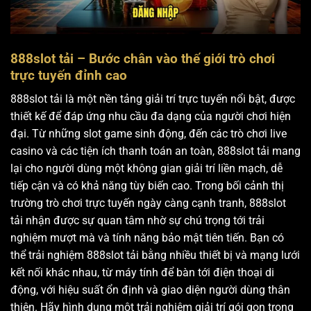
888slot tải – Bước chân vào thế giới trò chơi
trực tuyến đỉnh cao
888slot tải là một nền tảng giải trí trực tuyến nổi bật, được
thiết kế để đáp ứng nhu cầu đa dạng của người chơi hiện
đại. Từ những slot game sinh động, đến các trò chơi live
casino và các tiện ích thanh toán an toàn, 888slot tải mang
lại cho người dùng một không gian giải trí liền mạch, dễ
tiếp cận và có khả năng tùy biến cao. Trong bối cảnh thị
trường trò chơi trực tuyến ngày càng cạnh tranh, 888slot
tải nhận được sự quan tâm nhờ sự chú trọng tới trải
nghiệm mượt mà và tính năng bảo mật tiên tiến. Bạn có
thể trải nghiệm 888slot tải bằng nhiều thiết bị và mạng lưới
kết nối khác nhau, từ máy tính để bàn tới điện thoại di
động, với hiệu suất ổn định và giao diện người dùng thân
thiện. Hãy hình dung một trải nghiệm giải trí gói gọn trong