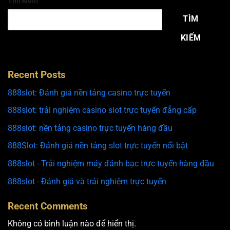
Tìm kiếm
TÌM
KIẾM
Recent Posts
888slot: Đánh giá nền tảng casino trực tuyến
888slot: trải nghiệm casino slot trực tuyến đẳng cấp
888slot: nền tảng casino trực tuyến hàng đầu
888Slot: Đánh giá nền tảng slot trực tuyến nổi bật
888slot - Trải nghiệm máy đánh bạc trực tuyến hàng đầu
888slot - Đánh giá và trải nghiệm trực tuyến
Recent Comments
Không có bình luận nào để hiển thị.