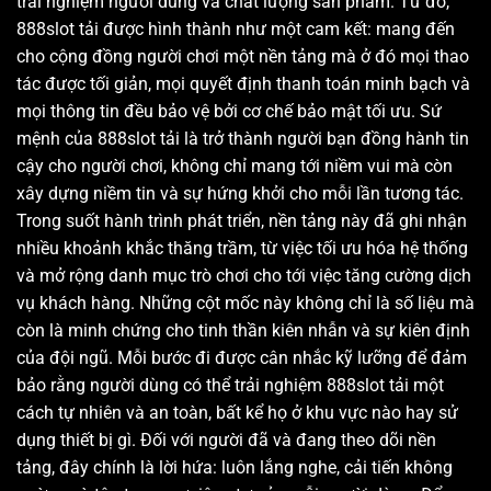
trải nghiệm người dùng và chất lượng sản phẩm. Từ đó,
888slot tải được hình thành như một cam kết: mang đến
cho cộng đồng người chơi một nền tảng mà ở đó mọi thao
tác được tối giản, mọi quyết định thanh toán minh bạch và
mọi thông tin đều bảo vệ bởi cơ chế bảo mật tối ưu. Sứ
mệnh của 888slot tải là trở thành người bạn đồng hành tin
cậy cho người chơi, không chỉ mang tới niềm vui mà còn
xây dựng niềm tin và sự hứng khởi cho mỗi lần tương tác.
Trong suốt hành trình phát triển, nền tảng này đã ghi nhận
nhiều khoảnh khắc thăng trầm, từ việc tối ưu hóa hệ thống
và mở rộng danh mục trò chơi cho tới việc tăng cường dịch
vụ khách hàng. Những cột mốc này không chỉ là số liệu mà
còn là minh chứng cho tinh thần kiên nhẫn và sự kiên định
của đội ngũ. Mỗi bước đi được cân nhắc kỹ lưỡng để đảm
bảo rằng người dùng có thể trải nghiệm 888slot tải một
cách tự nhiên và an toàn, bất kể họ ở khu vực nào hay sử
dụng thiết bị gì. Đối với người đã và đang theo dõi nền
tảng, đây chính là lời hứa: luôn lắng nghe, cải tiến không