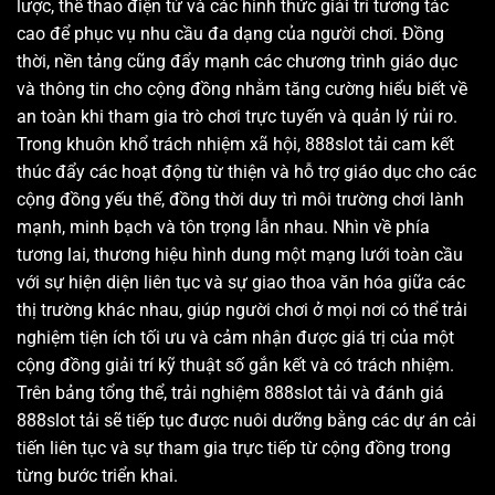
lược, thể thao điện tử và các hình thức giải trí tương tác
cao để phục vụ nhu cầu đa dạng của người chơi. Đồng
thời, nền tảng cũng đẩy mạnh các chương trình giáo dục
và thông tin cho cộng đồng nhằm tăng cường hiểu biết về
an toàn khi tham gia trò chơi trực tuyến và quản lý rủi ro.
Trong khuôn khổ trách nhiệm xã hội, 888slot tải cam kết
thúc đẩy các hoạt động từ thiện và hỗ trợ giáo dục cho các
cộng đồng yếu thế, đồng thời duy trì môi trường chơi lành
mạnh, minh bạch và tôn trọng lẫn nhau. Nhìn về phía
tương lai, thương hiệu hình dung một mạng lưới toàn cầu
với sự hiện diện liên tục và sự giao thoa văn hóa giữa các
thị trường khác nhau, giúp người chơi ở mọi nơi có thể trải
nghiệm tiện ích tối ưu và cảm nhận được giá trị của một
cộng đồng giải trí kỹ thuật số gắn kết và có trách nhiệm.
Trên bảng tổng thể, trải nghiệm 888slot tải và đánh giá
888slot tải sẽ tiếp tục được nuôi dưỡng bằng các dự án cải
tiến liên tục và sự tham gia trực tiếp từ cộng đồng trong
từng bước triển khai.