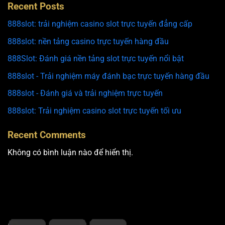
Recent Posts
888slot: trải nghiệm casino slot trực tuyến đẳng cấp
888slot: nền tảng casino trực tuyến hàng đầu
888Slot: Đánh giá nền tảng slot trực tuyến nổi bật
888slot - Trải nghiệm máy đánh bạc trực tuyến hàng đầu
888slot - Đánh giá và trải nghiệm trực tuyến
888slot: Trải nghiệm casino slot trực tuyến tối ưu
Recent Comments
Không có bình luận nào để hiển thị.