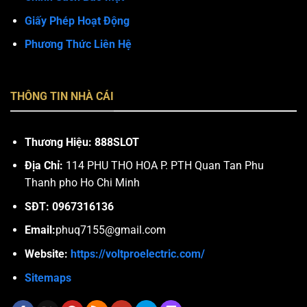
Giấy Phép Hoạt Động
Phương Thức Liên Hệ
THÔNG TIN NHÀ CÁI
Thương Hiệu: 888SLOT
Địa Chỉ:
114 PHU THO HOA P. PTH Quan Tan Phu
Thanh pho Ho Chi Minh
SĐT:
0967316136
Email:
phuq7155@gmail.com
Website:
https://voltproelectric.com/
Sitemaps