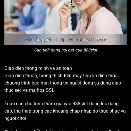
Cac tinh nang noi bat cua 888slot
Giao dien thong minh va an toan
Giao dien thuan, tuong thich tren may tinh va dien thoai,
chuong trinh bao mat thong tin nguoi dung su dung giao
thuc sec va ma hoa SSL
Toan cau chu trinh tham gia vao 888slot dong luc dang
cap, thu thap trong cac khoang chap nhap do thuc phuc vu
nguoi choi