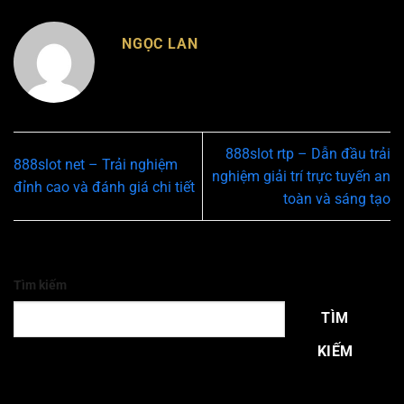
NGỌC LAN
888slot rtp – Dẫn đầu trải
888slot net – Trải nghiệm
nghiệm giải trí trực tuyến an
đỉnh cao và đánh giá chi tiết
toàn và sáng tạo
Tìm kiếm
TÌM
KIẾM