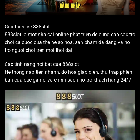
Gioi thieu ve 888slot
888slot la mot nha cai online phat trien de cung cap cac tro
choi ca cuoc cua the he so hoa, san pham da dang va ho
tro nguoi choi tren moi thoi dai
Cac tinh nang noi bat cua 888slot
He thong nap tien nhanh, do hoa giao dien, thu thap phien
ban cua cac game, va chinh sach ho tro khach hang 24/7