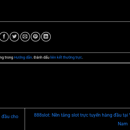
ăng trong
Hướng dẫn
. Đánh dấu
liên kết thường trực
.
888slot: Nền tảng slot trực tuyến hàng đầu tại 
g đầu cho
Nam