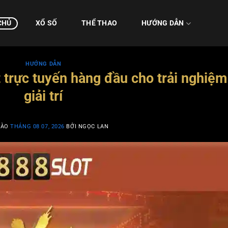
CHỦ
XỔ SỐ
THỂ THAO
HƯỚNG DẪN
HƯỚNG DẪN
t trực tuyến hàng đầu cho trải nghiệm
giải trí
VÀO
THÁNG 08 07, 2026
BỞI
NGỌC LAN