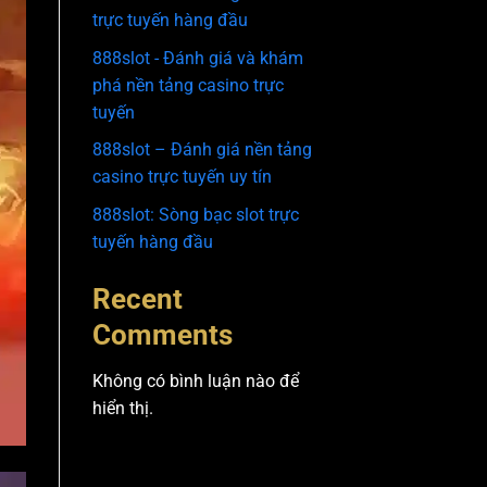
trực tuyến hàng đầu
888slot - Đánh giá và khám
phá nền tảng casino trực
tuyến
888slot – Đánh giá nền tảng
casino trực tuyến uy tín
888slot: Sòng bạc slot trực
tuyến hàng đầu
Recent
Comments
Không có bình luận nào để
hiển thị.