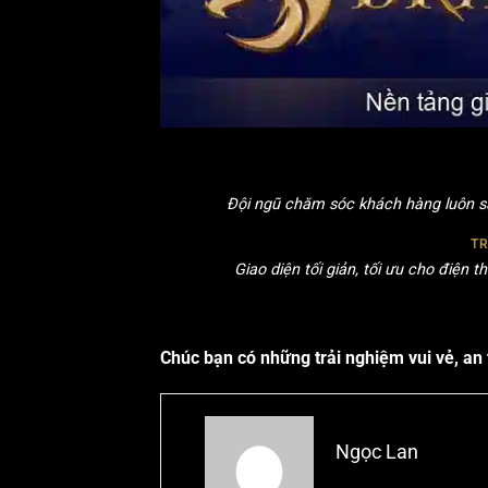
Đội ngũ chăm sóc khách hàng luôn sẵ
TR
Giao diện tối giản, tối ưu cho điện 
Chúc bạn có những trải nghiệm vui vẻ, an
Ngọc Lan