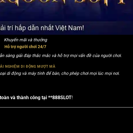
Khuyến mãi và thưởng
Hỗ trợ người chơi 24/7
n sàng giải đáp thắc mắc và hỗ trợ mọi vấn đề của người chơi.
ẢI NGHIỆM DI ĐỘNG MƯỢT MÀ
thoại di động và máy tính để bàn, cho phép chơi mọi lúc mọi nơi.
 toàn và thành công tại **888SLOT
!