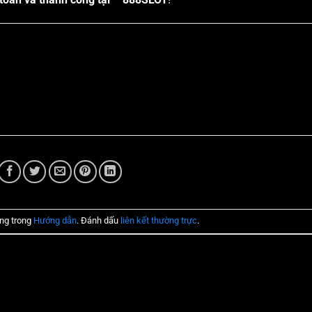
ăng trong
Hướng dẫn
. Đánh dấu
liên kết thường trực
.