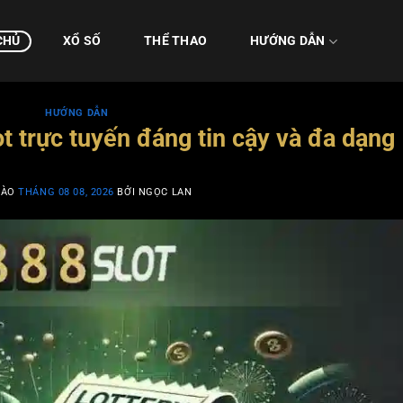
CHỦ
XỔ SỐ
THỂ THAO
HƯỚNG DẪN
HƯỚNG DẪN
t trực tuyến đáng tin cậy và đa dạng
VÀO
THÁNG 08 08, 2026
BỞI
NGỌC LAN