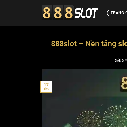
Bỏ
qua
TRANG 
nội
dung
888slot – Nền tảng slo
ĐĂNG 
17
Th9