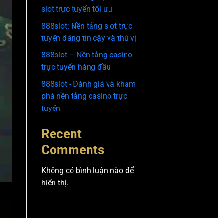
slot trực tuyến tối ưu
888slot: Nền tảng slot trực
tuyến đáng tin cậy và thú vị
888slot – Nền tảng casino
trực tuyến hàng đầu
888slot - Đánh giá và khám
phá nền tảng casino trực
tuyến
Recent
Comments
Không có bình luận nào để
hiển thị.