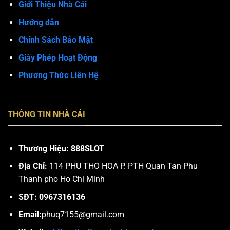
Giới Thiệu Nhà Cái
Hướng dẫn
Chính Sách Bảo Mật
Giấy Phép Hoạt Động
Phương Thức Liên Hệ
THÔNG TIN NHÀ CÁI
Thương Hiệu: 888SLOT
Địa Chỉ:
114 PHU THO HOA P. PTH Quan Tan Phu
Thanh pho Ho Chi Minh
SĐT:
0967316136
Email:
phuq7155@gmail.com