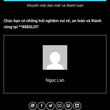
Khuyến mãi, bảo mật và thanh toán
Chúc bạn có những trải nghiệm vui vẻ, an toàn và thành
công tại **888SLOT
!
Ngọc Lan