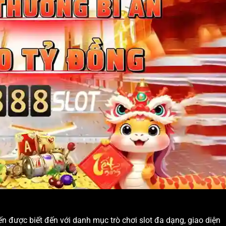
n được biết đến với danh mục trò chơi slot đa dạng, giao diện