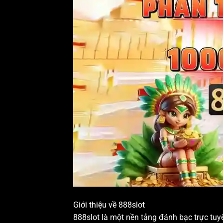
Giới thiệu về 888slot
888slot là một nền tảng đánh bạc trực tuyế