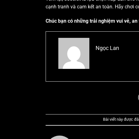
cạnh tranh và cam kết an toàn. Hãy chơi có
Chúc bạn có những trải nghiệm vui vẻ, an
Ngọc Lan
Bài viết này được đ