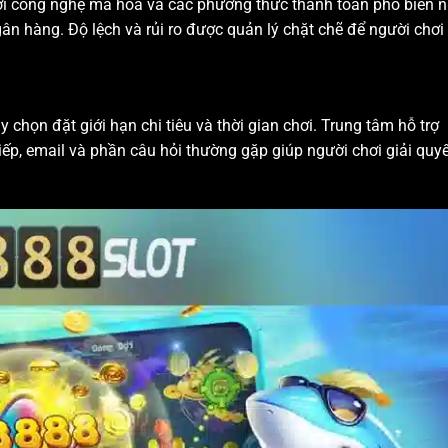
với công nghệ mã hóa và các phương thức thanh toán phổ biến 
gân hàng. Độ lệch và rủi ro được quản lý chặt chẽ để người chơi
 chọn đặt giới hạn chi tiêu và thời gian chơi. Trung tâm hỗ trợ
iếp, email và phần câu hỏi thường gặp giúp người chơi giải quyế