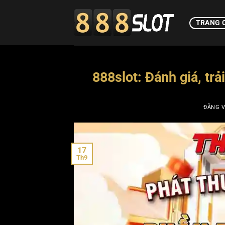
Bỏ
qua
TRANG 
nội
dung
888slot: Đánh giá, tr
ĐĂNG 
17
Th9