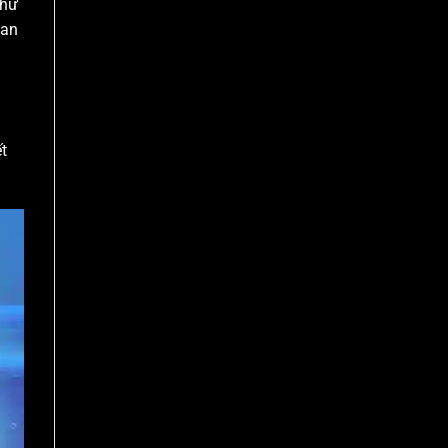
như
 an
t