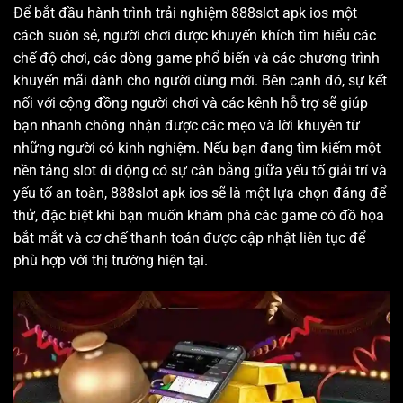
Để bắt đầu hành trình trải nghiệm 888slot apk ios một
cách suôn sẻ, người chơi được khuyến khích tìm hiểu các
chế độ chơi, các dòng game phổ biến và các chương trình
khuyến mãi dành cho người dùng mới. Bên cạnh đó, sự kết
nối với cộng đồng người chơi và các kênh hỗ trợ sẽ giúp
bạn nhanh chóng nhận được các mẹo và lời khuyên từ
những người có kinh nghiệm. Nếu bạn đang tìm kiếm một
nền tảng slot di động có sự cân bằng giữa yếu tố giải trí và
yếu tố an toàn, 888slot apk ios sẽ là một lựa chọn đáng để
thử, đặc biệt khi bạn muốn khám phá các game có đồ họa
bắt mắt và cơ chế thanh toán được cập nhật liên tục để
phù hợp với thị trường hiện tại.