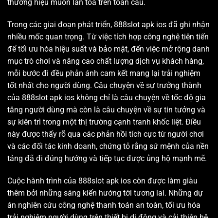
thương hiệu muốn lan tỏa trên toàn cầu.
Trong các giai đoạn phát triển, 888slot apk ios đã ghi nhận
nhiều mốc quan trọng. Từ việc tích hợp công nghệ tiên tiến
để tối ưu hóa hiệu suất và bảo mật, đến việc mở rộng danh
mục trò chơi và nâng cao chất lượng dịch vụ khách hàng,
mỗi bước đi đều phản ánh cam kết mang lại trải nghiệm
tốt nhất cho người dùng. Câu chuyện về sự trưởng thành
của 888slot apk ios không chỉ là câu chuyện về tốc độ gia
tăng người dùng mà còn là câu chuyện về sự tin tưởng và
sự kiên trì trong một thị trường cạnh tranh khốc liệt. Điều
này được thấy rõ qua các phản hồi tích cực từ người chơi
và các đối tác kinh doanh, chứng tỏ rằng sứ mệnh của nền
tảng đã đi đúng hướng và tiếp tục được ủng hộ mạnh mẽ.
Cuộc hành trình của 888slot apk ios còn được làm giàu
thêm bởi những sáng kiến hướng tới tương lai. Những dự
án nghiên cứu công nghệ thanh toán an toàn, tối ưu hóa
trải nghiệm người dùng trên thiết bị di động và cải thiện hệ