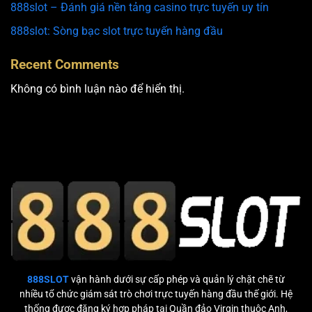
888slot – Đánh giá nền tảng casino trực tuyến uy tín
888slot: Sòng bạc slot trực tuyến hàng đầu
Recent Comments
Không có bình luận nào để hiển thị.
888SLOT
vận hành dưới sự cấp phép và quản lý chặt chẽ từ
nhiều tổ chức giám sát trò chơi trực tuyến hàng đầu thế giới. Hệ
thống được đăng ký hợp pháp tại Quần đảo Virgin thuộc Anh,