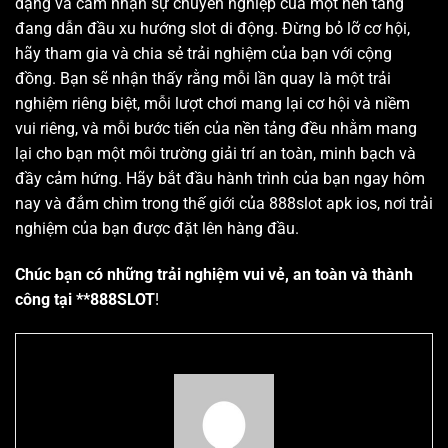
dạng và cảm nhận sự chuyên nghiệp của một nền tảng
đang dẫn đầu xu hướng slot di động. Đừng bỏ lỡ cơ hội,
hãy tham gia và chia sẻ trải nghiệm của bạn với cộng
đồng. Bạn sẽ nhận thấy rằng mỗi lần quay là một trải
nghiệm riêng biệt, mỗi lượt chơi mang lại cơ hội và niềm
vui riêng, và mỗi bước tiến của nền tảng đều nhằm mang
lại cho bạn một môi trường giải trí an toàn, minh bạch và
đầy cảm hứng. Hãy bắt đầu hành trình của bạn ngay hôm
nay và đắm chìm trong thế giới của 888slot apk ios, nơi trải
nghiệm của bạn được đặt lên hàng đầu.
Chúc bạn có những trải nghiệm vui vẻ, an toàn và thành
công tại **888SLOT
!