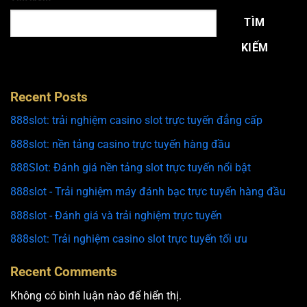
TÌM
KIẾM
Recent Posts
888slot: trải nghiệm casino slot trực tuyến đẳng cấp
888slot: nền tảng casino trực tuyến hàng đầu
888Slot: Đánh giá nền tảng slot trực tuyến nổi bật
888slot - Trải nghiệm máy đánh bạc trực tuyến hàng đầu
888slot - Đánh giá và trải nghiệm trực tuyến
888slot: Trải nghiệm casino slot trực tuyến tối ưu
Recent Comments
Không có bình luận nào để hiển thị.