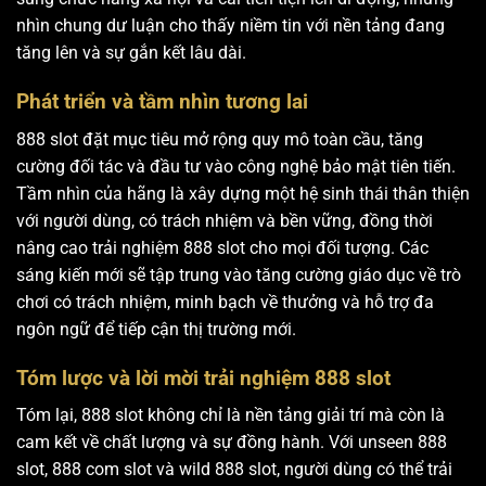
nhìn chung dư luận cho thấy niềm tin với nền tảng đang
tăng lên và sự gắn kết lâu dài.
Phát triển và tầm nhìn tương lai
888 slot đặt mục tiêu mở rộng quy mô toàn cầu, tăng
cường đối tác và đầu tư vào công nghệ bảo mật tiên tiến.
Tầm nhìn của hãng là xây dựng một hệ sinh thái thân thiện
với người dùng, có trách nhiệm và bền vững, đồng thời
nâng cao trải nghiệm 888 slot cho mọi đối tượng. Các
sáng kiến mới sẽ tập trung vào tăng cường giáo dục về trò
chơi có trách nhiệm, minh bạch về thưởng và hỗ trợ đa
ngôn ngữ để tiếp cận thị trường mới.
Tóm lược và lời mời trải nghiệm 888 slot
Tóm lại, 888 slot không chỉ là nền tảng giải trí mà còn là
cam kết về chất lượng và sự đồng hành. Với unseen 888
slot, 888 com slot và wild 888 slot, người dùng có thể trải