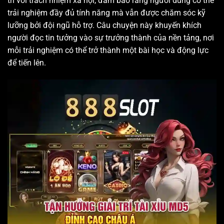
trí với trách nhiệm xã hội, đảm bảo rằng người dùng có thể
trải nghiệm đầy đủ tính năng mà vẫn được chăm sóc kỹ
lưỡng bởi đội ngũ hỗ trợ. Câu chuyện này khuyến khích
người đọc tin tưởng vào sự trưởng thành của nền tảng, nơi
mỗi trải nghiệm có thể trở thành một bài học và động lực
để tiến lên.