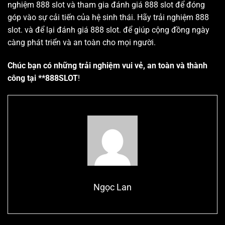
nghiệm 888 slot và tham gia đánh giá 888 slot để đóng
góp vào sự cải tiến của hệ sinh thái. Hãy trải nghiệm 888
slot. và để lại đánh giá 888 slot. để giúp cộng đồng ngày
càng phát triển và an toàn cho mọi người.
Chúc bạn có những trải nghiệm vui vẻ, an toàn và thành
công tại **888SLOT
!
Ngọc Lan