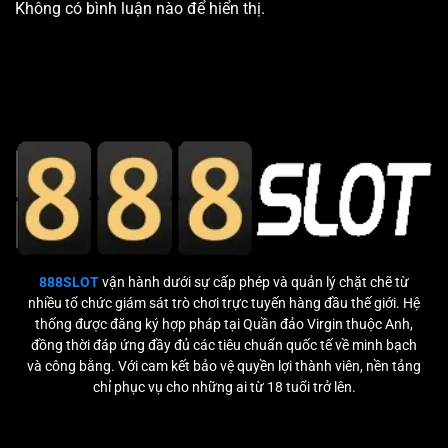
Không có bình luận nào để hiển thị.
888SLOT
vận hành dưới sự cấp phép và quản lý chặt chẽ từ
nhiều tổ chức giám sát trò chơi trực tuyến hàng đầu thế giới. Hệ
thống được đăng ký hợp pháp tại Quần đảo Virgin thuộc Anh,
đồng thời đáp ứng đầy đủ các tiêu chuẩn quốc tế về minh bạch
và công bằng. Với cam kết bảo vệ quyền lợi thành viên, nền tảng
chỉ phục vụ cho những ai từ 18 tuổi trở lên.