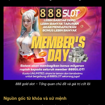
888 gold slot – Tổng quan chủ đề và giá trị cốt lõi
Nguồn gốc từ khóa và sứ mệnh