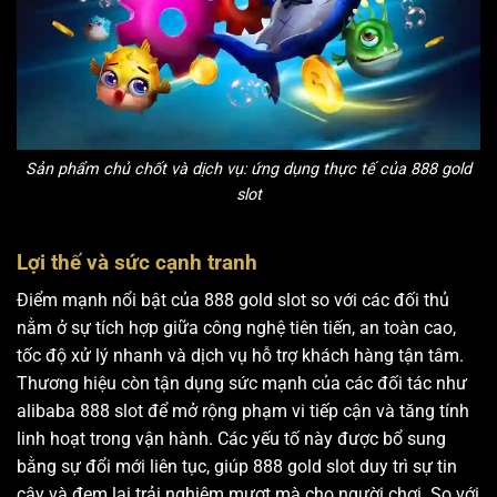
Sản phẩm chủ chốt và dịch vụ: ứng dụng thực tế của 888 gold
slot
Lợi thế và sức cạnh tranh
Điểm mạnh nổi bật của 888 gold slot so với các đối thủ
nằm ở sự tích hợp giữa công nghệ tiên tiến, an toàn cao,
tốc độ xử lý nhanh và dịch vụ hỗ trợ khách hàng tận tâm.
Thương hiệu còn tận dụng sức mạnh của các đối tác như
alibaba 888 slot để mở rộng phạm vi tiếp cận và tăng tính
linh hoạt trong vận hành. Các yếu tố này được bổ sung
bằng sự đổi mới liên tục, giúp 888 gold slot duy trì sự tin
cậy và đem lại trải nghiệm mượt mà cho người chơi. So với