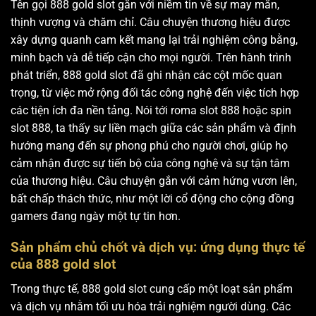
Tên gọi 888 gold slot gắn với niềm tin về sự may mắn,
thịnh vượng và chăm chỉ. Câu chuyện thương hiệu được
xây dựng quanh cam kết mang lại trải nghiệm công bằng,
minh bạch và dễ tiếp cận cho mọi người. Trên hành trình
phát triển, 888 gold slot đã ghi nhận các cột mốc quan
trọng, từ việc mở rộng đối tác công nghệ đến việc tích hợp
các tiện ích đa nền tảng. Nói tới roma slot 888 hoặc spin
slot 888, ta thấy sự liền mạch giữa các sản phẩm và định
hướng mang đến sự phong phú cho người chơi, giúp họ
cảm nhận được sự tiến bộ của công nghệ và sự tận tâm
của thương hiệu. Câu chuyện gắn với cảm hứng vươn lên,
bất chấp thách thức, như một lời cổ động cho cộng đồng
gamers đang ngày một tự tin hơn.
Sản phẩm chủ chốt và dịch vụ: ứng dụng thực tế
của 888 gold slot
Trong thực tế, 888 gold slot cung cấp một loạt sản phẩm
và dịch vụ nhằm tối ưu hóa trải nghiệm người dùng. Các